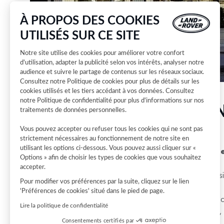
À PROPOS DES COOKIES
UTILISÉS SUR CE SITE
Notre site utilise des cookies pour améliorer votre confort
d'utilisation, adapter la publicité selon vos intérêts, analyser notre
audience et suivre le partage de contenus sur les réseaux sociaux.
Consultez notre
Politique de cookies
pour plus de détails sur les
cookies utilisés et les tiers accédant à vos données. Consultez
VOTRE CO
notre
Politique de confidentialité
pour plus d'informations sur nos
traitements de données personnelles.
ROVER
Vous pouvez accepter ou refuser tous les cookies qui ne sont pas
strictement nécessaires au fonctionnement de notre site en
utilisant les options ci-dessous. Vous pouvez aussi cliquer sur «
Oops ! La concession que
Options » afin de choisir les types de cookies que vous souhaitez
plus disponible.
accepter.
Pour trouvez votre concessi
Pour modifier vos préférences par la suite, cliquez sur le lien
concessions Land Rover.
'Préférences de cookies' situé dans le pied de page.
Sélectionnez ensuite votre 
Lire la politique de confidentialité
d'ouverture, coordonnées, p
et services
Consentements certifiés par