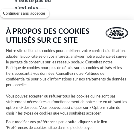
n'existe pas ou
n'est plus
Continuer sans accepter
disponible.
Pour trouvez
votre
À PROPOS DES COOKIES
concession,
UTILISÉS SUR CE SITE
consultez notre
liste complète
Notre site utilise des cookies pour améliorer votre confort d'utilisation,
des concessions
adapter la publicité selon vos intérêts, analyser notre audience et suivre
le partage de contenus sur les réseaux sociaux. Consultez notre
Land Rover.
Politique de cookies
pour plus de détails sur les cookies utilisés et les
Sélectionnez
tiers accédant à vos données. Consultez notre
Politique de
ensuite votre
confidentialité
pour plus d'informations sur nos traitements de données
concession et
personnelles.
découvrez les
Vous pouvez accepter ou refuser tous les cookies qui ne sont pas
horaires
strictement nécessaires au fonctionnement de notre site en utilisant les
d'ouverture,
options ci-dessous. Vous pouvez aussi cliquer sur « Options » afin de
choisir les types de cookies que vous souhaitez accepter.
coordonnées,
plans d'accès et
Pour modifier vos préférences par la suite, cliquez sur le lien
'Préférences de cookies' situé dans le pied de page.
explorez nos