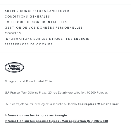
AUTRES CONCESSIONS LAND ROVER
CONDITIONS GÉNÉRALES
POLITIQUE DE CONFIDENTIALITÉS
GESTION DE VOS DONNÉES PERSONNELLES
COOKIES
INFORMATIONS SUR LES ÉTIQUETTES ÉNERGIE
PRÉFÉRENCES DE COOKIES
© Jaguar Land Rover Limited 2026
JLR France, Tour Défense Plaza, 23 rue Delarivière Lefoullon, 92800 Puteaux
Pour les trajets courts, privilégiez la marche ou le vélo
#SeDéplacerMoinsPolluer.
Information sur les étiquettes énergie
Information sur les pneumatiques - Voir régulation (UE) 2020/740