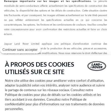
Remarque importante sur les images et les spécifications.
La pénurie
mondiale de semi-conducteurs affecte actuellement les spécifications de construction des
véhicules, la disponibilité des options et les délais de construction. Cette situation s’avère
très fluctuante, et par conséquent, les images utilisées actuellement sur le site Web peuvent
ne pas refléter entièrement les spécifications actuelles en ce qui concerne les
caractéristiques, les options, les finitions et les combinaisons de couleurs. Veuillez consulter
votre concessionnaire pour avoir confirmation des restrictions actuelles et faire un choix
éclairé.
Jaguar Land Rover Limited applique une politique d’amélioration continue des
spécifications, de la conception et de la production de ses véhicules, pièces et accessoires,
Continuer sans accepter
et procède en permanence à des modifications. Nous nous réservons le droit d’effectuer des
modifications sans préavis. Les informations, spécifications, motorisations et couleurs
présentées sur ce site Web sont basées sur les spécifications européennes. Elles peuvent
À PROPOS DES COOKIES
varier selon le marché et être modifiées sans préavis. Certains des véhicules présents sont
UTILISÉS SUR CE SITE
dotés d’équipements en option ou d’accessoires installés par le concessionnaire qui peuvent
ne pas être disponibles sur tous les marchés. Veuillez contacter votre concessionnaire local
Notre site utilise des cookies pour améliorer votre confort d'utilisation,
pour connaître les disponibilités et les tarifs.
adapter la publicité selon vos intérêts, analyser notre audience et suivre
le partage de contenus sur les réseaux sociaux. Consultez notre
Les chiffres fournis sont issus des tests officiels menés par le fabricant conformément à la
Politique de cookies
pour plus de détails sur les cookies utilisés et les
législation européenne en vigueur avec une batterie complètement chargée. Depuis le 1er
tiers accédant à vos données. Consultez notre
Politique de
septembre 2018, les véhicules légers neufs sont réceptionnés en Europe sur la base de la
confidentialité
pour plus d'informations sur nos traitements de données
procédure d'essai harmonisée pour les véhicules légers (WLTP), procédure d'essai
personnelles.
permettant de mesurer la consommation de carburant et les émissions de CO2, plus