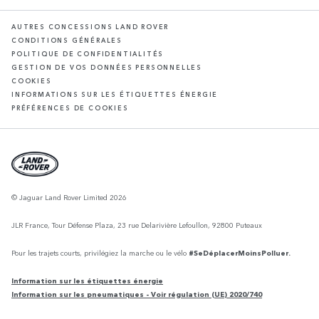
AUTRES CONCESSIONS LAND ROVER
CONDITIONS GÉNÉRALES
POLITIQUE DE CONFIDENTIALITÉS
GESTION DE VOS DONNÉES PERSONNELLES
COOKIES
INFORMATIONS SUR LES ÉTIQUETTES ÉNERGIE
PRÉFÉRENCES DE COOKIES
© Jaguar Land Rover Limited 2026
JLR France, Tour Défense Plaza, 23 rue Delarivière Lefoullon, 92800 Puteaux
Pour les trajets courts, privilégiez la marche ou le vélo
#SeDéplacerMoinsPolluer.
Information sur les étiquettes énergie
Information sur les pneumatiques - Voir régulation (UE) 2020/740