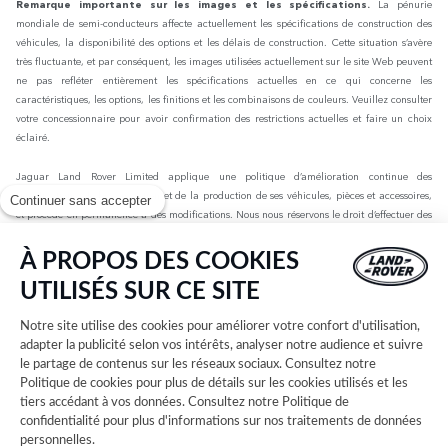
Remarque importante sur les images et les spécifications.
La pénurie
mondiale de semi-conducteurs affecte actuellement les spécifications de construction des
véhicules, la disponibilité des options et les délais de construction. Cette situation s’avère
très fluctuante, et par conséquent, les images utilisées actuellement sur le site Web peuvent
ne pas refléter entièrement les spécifications actuelles en ce qui concerne les
caractéristiques, les options, les finitions et les combinaisons de couleurs. Veuillez consulter
votre concessionnaire pour avoir confirmation des restrictions actuelles et faire un choix
éclairé.
Jaguar Land Rover Limited applique une politique d’amélioration continue des
spécifications, de la conception et de la production de ses véhicules, pièces et accessoires,
Continuer sans accepter
et procède en permanence à des modifications. Nous nous réservons le droit d’effectuer des
modifications sans préavis. Les informations, spécifications, motorisations et couleurs
présentées sur ce site Web sont basées sur les spécifications européennes. Elles peuvent
À PROPOS DES COOKIES
varier selon le marché et être modifiées sans préavis. Certains des véhicules présents sont
UTILISÉS SUR CE SITE
dotés d’équipements en option ou d’accessoires installés par le concessionnaire qui peuvent
ne pas être disponibles sur tous les marchés. Veuillez contacter votre concessionnaire local
Notre site utilise des cookies pour améliorer votre confort d'utilisation,
pour connaître les disponibilités et les tarifs.
adapter la publicité selon vos intérêts, analyser notre audience et suivre
le partage de contenus sur les réseaux sociaux. Consultez notre
Les chiffres fournis sont issus des tests officiels menés par le fabricant conformément à la
Politique de cookies
pour plus de détails sur les cookies utilisés et les
législation européenne en vigueur avec une batterie complètement chargée. Depuis le 1er
tiers accédant à vos données. Consultez notre
Politique de
septembre 2018, les véhicules légers neufs sont réceptionnés en Europe sur la base de la
confidentialité
pour plus d'informations sur nos traitements de données
procédure d'essai harmonisée pour les véhicules légers (WLTP), procédure d'essai
personnelles.
permettant de mesurer la consommation de carburant et les émissions de CO2, plus