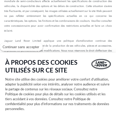
mondiale de semi-conducteurs affecte actuellement les spécifications de construction des
véhicules, la disponibilité des options et les délais de construction. Cette situation s’avère
très fluctuante, et par conséquent, les images utilisées actuellement sur le site Web peuvent
ne pas refléter entièrement les spécifications actuelles en ce qui concerne les
caractéristiques, les options, les finitions et les combinaisons de couleurs. Veuillez consulter
votre concessionnaire pour avoir confirmation des restrictions actuelles et faire un choix
éclairé.
Jaguar Land Rover Limited applique une politique d’amélioration continue des
spécifications, de la conception et de la production de ses véhicules, pièces et accessoires,
Continuer sans accepter
et procède en permanence à des modifications. Nous nous réservons le droit d’effectuer des
modifications sans préavis. Les informations, spécifications, motorisations et couleurs
présentées sur ce site Web sont basées sur les spécifications européennes. Elles peuvent
À PROPOS DES COOKIES
varier selon le marché et être modifiées sans préavis. Certains des véhicules présents sont
UTILISÉS SUR CE SITE
dotés d’équipements en option ou d’accessoires installés par le concessionnaire qui peuvent
ne pas être disponibles sur tous les marchés. Veuillez contacter votre concessionnaire local
Notre site utilise des cookies pour améliorer votre confort d'utilisation,
pour connaître les disponibilités et les tarifs.
adapter la publicité selon vos intérêts, analyser notre audience et suivre
le partage de contenus sur les réseaux sociaux. Consultez notre
Les chiffres fournis sont issus des tests officiels menés par le fabricant conformément à la
Politique de cookies
pour plus de détails sur les cookies utilisés et les
législation européenne en vigueur avec une batterie complètement chargée. Depuis le 1er
tiers accédant à vos données. Consultez notre
Politique de
septembre 2018, les véhicules légers neufs sont réceptionnés en Europe sur la base de la
confidentialité
pour plus d'informations sur nos traitements de données
procédure d'essai harmonisée pour les véhicules légers (WLTP), procédure d'essai
personnelles.
permettant de mesurer la consommation de carburant et les émissions de CO2, plus
réaliste que la procédure NEDC précédemment utilisée. Les valeurs d’émissions de CO2, de