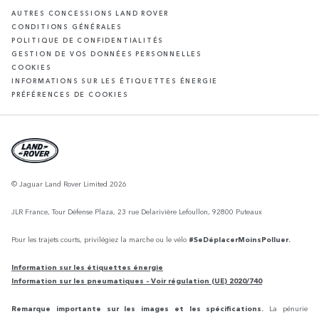
AUTRES CONCESSIONS LAND ROVER
CONDITIONS GÉNÉRALES
POLITIQUE DE CONFIDENTIALITÉS
GESTION DE VOS DONNÉES PERSONNELLES
COOKIES
INFORMATIONS SUR LES ÉTIQUETTES ÉNERGIE
PRÉFÉRENCES DE COOKIES
© Jaguar Land Rover Limited 2026
JLR France, Tour Défense Plaza, 23 rue Delarivière Lefoullon, 92800 Puteaux
Pour les trajets courts, privilégiez la marche ou le vélo
#SeDéplacerMoinsPolluer.
Information sur les étiquettes énergie
Information sur les pneumatiques - Voir régulation (UE) 2020/740
Remarque importante sur les images et les spécifications.
La pénurie