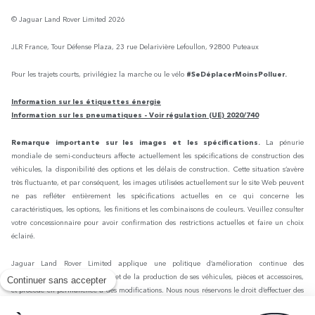
© Jaguar Land Rover Limited 2026
JLR France, Tour Défense Plaza, 23 rue Delarivière Lefoullon, 92800 Puteaux
Pour les trajets courts, privilégiez la marche ou le vélo
#SeDéplacerMoinsPolluer.
Information sur les étiquettes énergie
Information sur les pneumatiques - Voir régulation (UE) 2020/740
Remarque importante sur les images et les spécifications.
La pénurie
mondiale de semi-conducteurs affecte actuellement les spécifications de construction des
véhicules, la disponibilité des options et les délais de construction. Cette situation s’avère
très fluctuante, et par conséquent, les images utilisées actuellement sur le site Web peuvent
ne pas refléter entièrement les spécifications actuelles en ce qui concerne les
caractéristiques, les options, les finitions et les combinaisons de couleurs. Veuillez consulter
votre concessionnaire pour avoir confirmation des restrictions actuelles et faire un choix
éclairé.
Jaguar Land Rover Limited applique une politique d’amélioration continue des
spécifications, de la conception et de la production de ses véhicules, pièces et accessoires,
Continuer sans accepter
et procède en permanence à des modifications. Nous nous réservons le droit d’effectuer des
modifications sans préavis. Les informations, spécifications, motorisations et couleurs