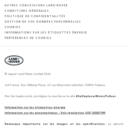
AUTRES CONCESSIONS LAND ROVER
CONDITIONS GÉNÉRALES
POLITIQUE DE CONFIDENTIALITÉS
GESTION DE VOS DONNÉES PERSONNELLES
COOKIES
INFORMATIONS SUR LES ÉTIQUETTES ÉNERGIE
PRÉFÉRENCES DE COOKIES
© Jaguar Land Rover Limited 2026
JLR France, Tour Défense Plaza, 23 rue Delarivière Lefoullon, 92800 Puteaux
Pour les trajets courts, privilégiez la marche ou le vélo
#SeDéplacerMoinsPolluer.
Information sur les étiquettes énergie
Information sur les pneumatiques - Voir régulation (UE) 2020/740
Remarque importante sur les images et les spécifications.
La pénurie