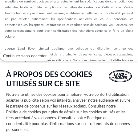
mondiale de semi-conducteurs affecte actuellement les spécifications de construction des
véhicules, la disponibilité des options et les délais de construction. Cette situation s’avère
très fluctuante, et par conséquent, les images utilisées actuellement sur le site Web peuvent
ne pas refléter entièrement les spécifications actuelles en ce qui concerne les
caractéristiques, les options, les finitions et les combinaisons de couleurs. Veuillez consulter
votre concessionnaire pour avoir confirmation des restrictions actuelles et faire un choix
éclairé.
Jaguar Land Rover Limited applique une politique d’amélioration continue des
spécifications, de la conception et de la production de ses véhicules, pièces et accessoires,
Continuer sans accepter
et procède en permanence à des modifications. Nous nous réservons le droit d’effectuer des
modifications sans préavis. Les informations, spécifications, motorisations et couleurs
présentées sur ce site Web sont basées sur les spécifications européennes. Elles peuvent
À PROPOS DES COOKIES
varier selon le marché et être modifiées sans préavis. Certains des véhicules présents sont
UTILISÉS SUR CE SITE
dotés d’équipements en option ou d’accessoires installés par le concessionnaire qui peuvent
ne pas être disponibles sur tous les marchés. Veuillez contacter votre concessionnaire local
Notre site utilise des cookies pour améliorer votre confort d'utilisation,
pour connaître les disponibilités et les tarifs.
adapter la publicité selon vos intérêts, analyser notre audience et suivre
le partage de contenus sur les réseaux sociaux. Consultez notre
Les chiffres fournis sont issus des tests officiels menés par le fabricant conformément à la
Politique de cookies
pour plus de détails sur les cookies utilisés et les
législation européenne en vigueur avec une batterie complètement chargée. Depuis le 1er
tiers accédant à vos données. Consultez notre
Politique de
septembre 2018, les véhicules légers neufs sont réceptionnés en Europe sur la base de la
confidentialité
pour plus d'informations sur nos traitements de données
procédure d'essai harmonisée pour les véhicules légers (WLTP), procédure d'essai
personnelles.
permettant de mesurer la consommation de carburant et les émissions de CO2, plus
réaliste que la procédure NEDC précédemment utilisée. Les valeurs d’émissions de CO2, de