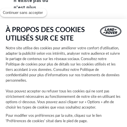
n'existe pas ou
n'est plus
Continuer sans accepter
disponible.
Pour trouvez
votre
À PROPOS DES COOKIES
concession,
UTILISÉS SUR CE SITE
consultez notre
liste complète
Notre site utilise des cookies pour améliorer votre confort d'utilisation,
des concessions
adapter la publicité selon vos intérêts, analyser notre audience et suivre
le partage de contenus sur les réseaux sociaux. Consultez notre
Land Rover.
Politique de cookies
pour plus de détails sur les cookies utilisés et les
Sélectionnez
tiers accédant à vos données. Consultez notre
Politique de
ensuite votre
confidentialité
pour plus d'informations sur nos traitements de données
concession et
personnelles.
découvrez les
Vous pouvez accepter ou refuser tous les cookies qui ne sont pas
horaires
strictement nécessaires au fonctionnement de notre site en utilisant les
d'ouverture,
options ci-dessous. Vous pouvez aussi cliquer sur « Options » afin de
choisir les types de cookies que vous souhaitez accepter.
coordonnées,
plans d'accès et
Pour modifier vos préférences par la suite, cliquez sur le lien
'Préférences de cookies' situé dans le pied de page.
explorez nos