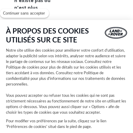
n'existe pas ou
n'est plus
Continuer sans accepter
disponible.
Pour trouvez
votre
À PROPOS DES COOKIES
concession,
UTILISÉS SUR CE SITE
consultez notre
liste complète
Notre site utilise des cookies pour améliorer votre confort d'utilisation,
des concessions
adapter la publicité selon vos intérêts, analyser notre audience et suivre
le partage de contenus sur les réseaux sociaux. Consultez notre
Land Rover.
Politique de cookies
pour plus de détails sur les cookies utilisés et les
Sélectionnez
tiers accédant à vos données. Consultez notre
Politique de
ensuite votre
confidentialité
pour plus d'informations sur nos traitements de données
concession et
personnelles.
découvrez les
Vous pouvez accepter ou refuser tous les cookies qui ne sont pas
horaires
strictement nécessaires au fonctionnement de notre site en utilisant les
d'ouverture,
options ci-dessous. Vous pouvez aussi cliquer sur « Options » afin de
choisir les types de cookies que vous souhaitez accepter.
coordonnées,
plans d'accès et
Pour modifier vos préférences par la suite, cliquez sur le lien
'Préférences de cookies' situé dans le pied de page.
explorez nos