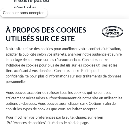
n'existe pas ou
n'est plus
Continuer sans accepter
disponible.
Pour trouvez
votre
À PROPOS DES COOKIES
concession,
UTILISÉS SUR CE SITE
consultez notre
liste complète
Notre site utilise des cookies pour améliorer votre confort d'utilisation,
des concessions
adapter la publicité selon vos intérêts, analyser notre audience et suivre
le partage de contenus sur les réseaux sociaux. Consultez notre
Land Rover.
Politique de cookies
pour plus de détails sur les cookies utilisés et les
Sélectionnez
tiers accédant à vos données. Consultez notre
Politique de
ensuite votre
confidentialité
pour plus d'informations sur nos traitements de données
concession et
personnelles.
découvrez les
Vous pouvez accepter ou refuser tous les cookies qui ne sont pas
horaires
strictement nécessaires au fonctionnement de notre site en utilisant les
d'ouverture,
options ci-dessous. Vous pouvez aussi cliquer sur « Options » afin de
choisir les types de cookies que vous souhaitez accepter.
coordonnées,
plans d'accès et
Pour modifier vos préférences par la suite, cliquez sur le lien
'Préférences de cookies' situé dans le pied de page.
explorez nos