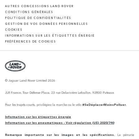
AUTRES CONCESSIONS LAND ROVER
CONDITIONS GÉNÉRALES
POLITIQUE DE CONFIDENTIALITÉS
GESTION DE VOS DONNÉES PERSONNELLES
COOKIES
INFORMATIONS SUR LES ÉTIQUETTES ÉNERGIE
PRÉFÉRENCES DE COOKIES
© Jaguar Land Rover Limited 2026
JLR France, Tour Défense Plaza, 23 rue Delarivière Lefoullon, 92800 Puteaux
Pour les trajets courts, privilégiez la marche ou le vélo
#SeDéplacerMoinsPolluer.
Information sur les étiquettes énergie
Information sur les pneumatiques - Voir régulation (UE) 2020/740
Remarque importante sur les images et les spécifications.
La pénurie