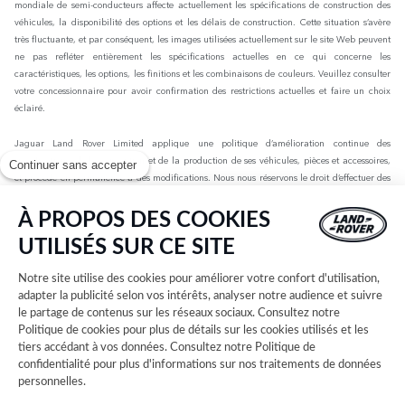
mondiale de semi-conducteurs affecte actuellement les spécifications de construction des
véhicules, la disponibilité des options et les délais de construction. Cette situation s’avère
très fluctuante, et par conséquent, les images utilisées actuellement sur le site Web peuvent
ne pas refléter entièrement les spécifications actuelles en ce qui concerne les
caractéristiques, les options, les finitions et les combinaisons de couleurs. Veuillez consulter
votre concessionnaire pour avoir confirmation des restrictions actuelles et faire un choix
éclairé.
Jaguar Land Rover Limited applique une politique d’amélioration continue des
spécifications, de la conception et de la production de ses véhicules, pièces et accessoires,
Continuer sans accepter
et procède en permanence à des modifications. Nous nous réservons le droit d’effectuer des
modifications sans préavis. Les informations, spécifications, motorisations et couleurs
présentées sur ce site Web sont basées sur les spécifications européennes. Elles peuvent
À PROPOS DES COOKIES
varier selon le marché et être modifiées sans préavis. Certains des véhicules présents sont
UTILISÉS SUR CE SITE
dotés d’équipements en option ou d’accessoires installés par le concessionnaire qui peuvent
ne pas être disponibles sur tous les marchés. Veuillez contacter votre concessionnaire local
Notre site utilise des cookies pour améliorer votre confort d'utilisation,
pour connaître les disponibilités et les tarifs.
adapter la publicité selon vos intérêts, analyser notre audience et suivre
le partage de contenus sur les réseaux sociaux. Consultez notre
Les chiffres fournis sont issus des tests officiels menés par le fabricant conformément à la
Politique de cookies
pour plus de détails sur les cookies utilisés et les
législation européenne en vigueur avec une batterie complètement chargée. Depuis le 1er
tiers accédant à vos données. Consultez notre
Politique de
septembre 2018, les véhicules légers neufs sont réceptionnés en Europe sur la base de la
confidentialité
pour plus d'informations sur nos traitements de données
procédure d'essai harmonisée pour les véhicules légers (WLTP), procédure d'essai
personnelles.
permettant de mesurer la consommation de carburant et les émissions de CO2, plus
réaliste que la procédure NEDC précédemment utilisée. Les valeurs d’émissions de CO2, de