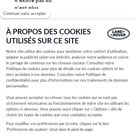
n'existe pas ou
n'est plus
Continuer sans accepter
disponible.
Pour trouvez
votre
À PROPOS DES COOKIES
concession,
UTILISÉS SUR CE SITE
consultez notre
liste complète
Notre site utilise des cookies pour améliorer votre confort d'utilisation,
des concessions
adapter la publicité selon vos intérêts, analyser notre audience et suivre
le partage de contenus sur les réseaux sociaux. Consultez notre
Land Rover.
Politique de cookies
pour plus de détails sur les cookies utilisés et les
Sélectionnez
tiers accédant à vos données. Consultez notre
Politique de
ensuite votre
confidentialité
pour plus d'informations sur nos traitements de données
concession et
personnelles.
découvrez les
Vous pouvez accepter ou refuser tous les cookies qui ne sont pas
horaires
strictement nécessaires au fonctionnement de notre site en utilisant les
d'ouverture,
options ci-dessous. Vous pouvez aussi cliquer sur « Options » afin de
choisir les types de cookies que vous souhaitez accepter.
coordonnées,
plans d'accès et
Pour modifier vos préférences par la suite, cliquez sur le lien
'Préférences de cookies' situé dans le pied de page.
explorez nos