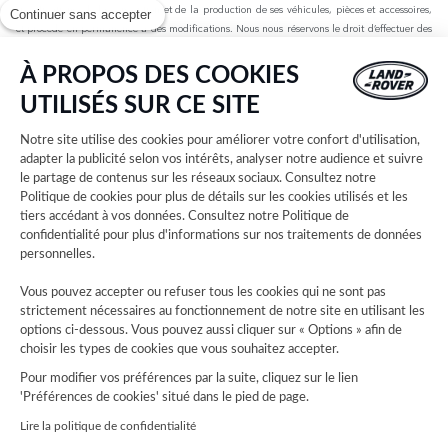
spécifications, de la conception et de la production de ses véhicules, pièces et accessoires,
Continuer sans accepter
et procède en permanence à des modifications. Nous nous réservons le droit d’effectuer des
modifications sans préavis. Les informations, spécifications, motorisations et couleurs
présentées sur ce site Web sont basées sur les spécifications européennes. Elles peuvent
À PROPOS DES COOKIES
varier selon le marché et être modifiées sans préavis. Certains des véhicules présents sont
UTILISÉS SUR CE SITE
dotés d’équipements en option ou d’accessoires installés par le concessionnaire qui peuvent
ne pas être disponibles sur tous les marchés. Veuillez contacter votre concessionnaire local
Notre site utilise des cookies pour améliorer votre confort d'utilisation,
pour connaître les disponibilités et les tarifs.
adapter la publicité selon vos intérêts, analyser notre audience et suivre
le partage de contenus sur les réseaux sociaux. Consultez notre
Les chiffres fournis sont issus des tests officiels menés par le fabricant conformément à la
Politique de cookies
pour plus de détails sur les cookies utilisés et les
législation européenne en vigueur avec une batterie complètement chargée. Depuis le 1er
tiers accédant à vos données. Consultez notre
Politique de
septembre 2018, les véhicules légers neufs sont réceptionnés en Europe sur la base de la
confidentialité
pour plus d'informations sur nos traitements de données
procédure d'essai harmonisée pour les véhicules légers (WLTP), procédure d'essai
personnelles.
permettant de mesurer la consommation de carburant et les émissions de CO2, plus
réaliste que la procédure NEDC précédemment utilisée. Les valeurs d’émissions de CO2, de
Vous pouvez accepter ou refuser tous les cookies qui ne sont pas
consommation de carburant et d’autonomie peuvent varier en fonction de facteurs tels que
strictement nécessaires au fonctionnement de notre site en utilisant les
le style de conduite, les conditions environnementales, la charge, l’installation des roues,
options ci-dessous. Vous pouvez aussi cliquer sur « Options » afin de
les accessoires montés, l’itinéraire emprunté et l’état de la batterie. Les données
choisir les types de cookies que vous souhaitez accepter.
d’autonomie sont basées sur l’autonomie des véhicules de production sur un trajet standard.
Pour modifier vos préférences par la suite, cliquez sur le lien
Les coûts liés à l’établissement de la carte grise ne sont pas inclus dans les prix indiqués.
'Préférences de cookies' situé dans le pied de page.
Lire la politique de confidentialité
Les cartes sur ce site Web sont fournies par des fournisseurs externes à des fins