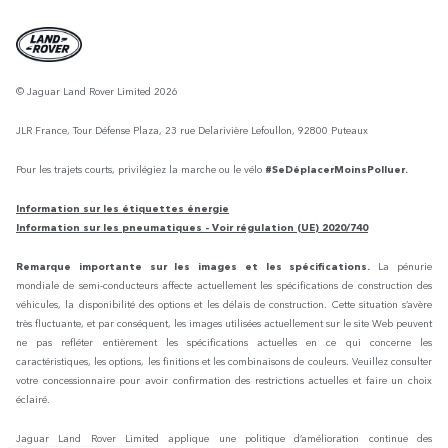
© Jaguar Land Rover Limited 2026
JLR France, Tour Défense Plaza, 23 rue Delarivière Lefoullon, 92800 Puteaux
Pour les trajets courts, privilégiez la marche ou le vélo
#SeDéplacerMoinsPolluer.
Information sur les étiquettes énergie
Information sur les pneumatiques - Voir régulation (UE) 2020/740
Remarque importante sur les images et les spécifications.
La pénurie
mondiale de semi-conducteurs affecte actuellement les spécifications de construction des
véhicules, la disponibilité des options et les délais de construction. Cette situation s’avère
très fluctuante, et par conséquent, les images utilisées actuellement sur le site Web peuvent
ne pas refléter entièrement les spécifications actuelles en ce qui concerne les
caractéristiques, les options, les finitions et les combinaisons de couleurs. Veuillez consulter
votre concessionnaire pour avoir confirmation des restrictions actuelles et faire un choix
éclairé.
Jaguar Land Rover Limited applique une politique d’amélioration continue des