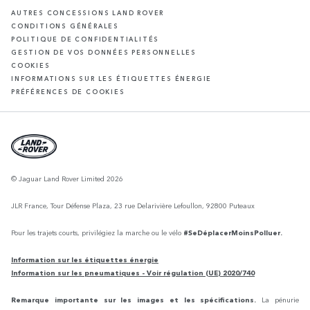
AUTRES CONCESSIONS LAND ROVER
CONDITIONS GÉNÉRALES
POLITIQUE DE CONFIDENTIALITÉS
GESTION DE VOS DONNÉES PERSONNELLES
COOKIES
INFORMATIONS SUR LES ÉTIQUETTES ÉNERGIE
PRÉFÉRENCES DE COOKIES
© Jaguar Land Rover Limited 2026
JLR France, Tour Défense Plaza, 23 rue Delarivière Lefoullon, 92800 Puteaux
Pour les trajets courts, privilégiez la marche ou le vélo
#SeDéplacerMoinsPolluer.
Information sur les étiquettes énergie
Information sur les pneumatiques - Voir régulation (UE) 2020/740
Remarque importante sur les images et les spécifications.
La pénurie