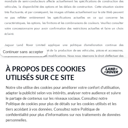
mondiale de semi-conducteurs affecte actuellement les spécifications de construction des
véhicules, la disponibilité des options et les délais de construction. Cette situation s’avère
très fluctuante, et par conséquent, les images utilisées actuellement sur le site Web peuvent
ne pas refléter entièrement les spécifications actuelles en ce qui concerne les
caractéristiques, les options, les finitions et les combinaisons de couleurs. Veuillez consulter
votre concessionnaire pour avoir confirmation des restrictions actuelles et faire un choix
éclairé.
Jaguar Land Rover Limited applique une politique d’amélioration continue des
spécifications, de la conception et de la production de ses véhicules, pièces et accessoires,
Continuer sans accepter
et procède en permanence à des modifications. Nous nous réservons le droit d’effectuer des
modifications sans préavis. Les informations, spécifications, motorisations et couleurs
présentées sur ce site Web sont basées sur les spécifications européennes. Elles peuvent
À PROPOS DES COOKIES
varier selon le marché et être modifiées sans préavis. Certains des véhicules présents sont
UTILISÉS SUR CE SITE
dotés d’équipements en option ou d’accessoires installés par le concessionnaire qui peuvent
ne pas être disponibles sur tous les marchés. Veuillez contacter votre concessionnaire local
Notre site utilise des cookies pour améliorer votre confort d'utilisation,
pour connaître les disponibilités et les tarifs.
adapter la publicité selon vos intérêts, analyser notre audience et suivre
le partage de contenus sur les réseaux sociaux. Consultez notre
Les chiffres fournis sont issus des tests officiels menés par le fabricant conformément à la
Politique de cookies
pour plus de détails sur les cookies utilisés et les
législation européenne en vigueur avec une batterie complètement chargée. Depuis le 1er
tiers accédant à vos données. Consultez notre
Politique de
septembre 2018, les véhicules légers neufs sont réceptionnés en Europe sur la base de la
confidentialité
pour plus d'informations sur nos traitements de données
procédure d'essai harmonisée pour les véhicules légers (WLTP), procédure d'essai
personnelles.
permettant de mesurer la consommation de carburant et les émissions de CO2, plus
réaliste que la procédure NEDC précédemment utilisée. Les valeurs d’émissions de CO2, de