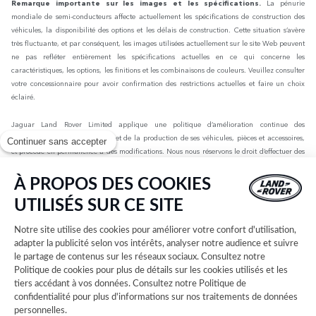
Remarque importante sur les images et les spécifications.
La pénurie
mondiale de semi-conducteurs affecte actuellement les spécifications de construction des
véhicules, la disponibilité des options et les délais de construction. Cette situation s’avère
très fluctuante, et par conséquent, les images utilisées actuellement sur le site Web peuvent
ne pas refléter entièrement les spécifications actuelles en ce qui concerne les
caractéristiques, les options, les finitions et les combinaisons de couleurs. Veuillez consulter
votre concessionnaire pour avoir confirmation des restrictions actuelles et faire un choix
éclairé.
Jaguar Land Rover Limited applique une politique d’amélioration continue des
spécifications, de la conception et de la production de ses véhicules, pièces et accessoires,
Continuer sans accepter
et procède en permanence à des modifications. Nous nous réservons le droit d’effectuer des
modifications sans préavis. Les informations, spécifications, motorisations et couleurs
présentées sur ce site Web sont basées sur les spécifications européennes. Elles peuvent
À PROPOS DES COOKIES
varier selon le marché et être modifiées sans préavis. Certains des véhicules présents sont
UTILISÉS SUR CE SITE
dotés d’équipements en option ou d’accessoires installés par le concessionnaire qui peuvent
ne pas être disponibles sur tous les marchés. Veuillez contacter votre concessionnaire local
Notre site utilise des cookies pour améliorer votre confort d'utilisation,
pour connaître les disponibilités et les tarifs.
adapter la publicité selon vos intérêts, analyser notre audience et suivre
le partage de contenus sur les réseaux sociaux. Consultez notre
Les chiffres fournis sont issus des tests officiels menés par le fabricant conformément à la
Politique de cookies
pour plus de détails sur les cookies utilisés et les
législation européenne en vigueur avec une batterie complètement chargée. Depuis le 1er
tiers accédant à vos données. Consultez notre
Politique de
septembre 2018, les véhicules légers neufs sont réceptionnés en Europe sur la base de la
confidentialité
pour plus d'informations sur nos traitements de données
procédure d'essai harmonisée pour les véhicules légers (WLTP), procédure d'essai
personnelles.
permettant de mesurer la consommation de carburant et les émissions de CO2, plus