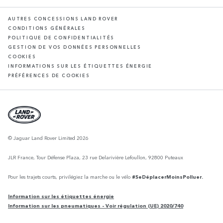
AUTRES CONCESSIONS LAND ROVER
CONDITIONS GÉNÉRALES
POLITIQUE DE CONFIDENTIALITÉS
GESTION DE VOS DONNÉES PERSONNELLES
COOKIES
INFORMATIONS SUR LES ÉTIQUETTES ÉNERGIE
PRÉFÉRENCES DE COOKIES
© Jaguar Land Rover Limited 2026
JLR France, Tour Défense Plaza, 23 rue Delarivière Lefoullon, 92800 Puteaux
Pour les trajets courts, privilégiez la marche ou le vélo
#SeDéplacerMoinsPolluer.
Information sur les étiquettes énergie
Information sur les pneumatiques - Voir régulation (UE) 2020/740