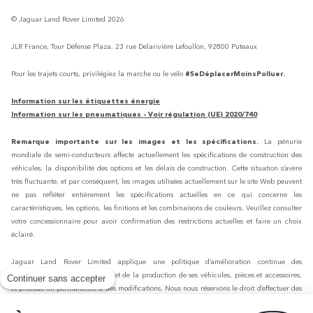
© Jaguar Land Rover Limited 2026
JLR France, Tour Défense Plaza, 23 rue Delarivière Lefoullon, 92800 Puteaux
Pour les trajets courts, privilégiez la marche ou le vélo
#SeDéplacerMoinsPolluer.
Information sur les étiquettes énergie
Information sur les pneumatiques - Voir régulation (UE) 2020/740
Remarque importante sur les images et les spécifications.
La pénurie
mondiale de semi-conducteurs affecte actuellement les spécifications de construction des
véhicules, la disponibilité des options et les délais de construction. Cette situation s’avère
très fluctuante, et par conséquent, les images utilisées actuellement sur le site Web peuvent
ne pas refléter entièrement les spécifications actuelles en ce qui concerne les
caractéristiques, les options, les finitions et les combinaisons de couleurs. Veuillez consulter
votre concessionnaire pour avoir confirmation des restrictions actuelles et faire un choix
éclairé.
Jaguar Land Rover Limited applique une politique d’amélioration continue des
spécifications, de la conception et de la production de ses véhicules, pièces et accessoires,
Continuer sans accepter
et procède en permanence à des modifications. Nous nous réservons le droit d’effectuer des
modifications sans préavis. Les informations, spécifications, motorisations et couleurs