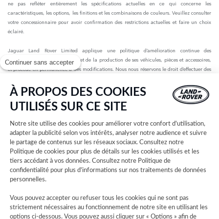
ne pas refléter entièrement les spécifications actuelles en ce qui concerne les
caractéristiques, les options, les finitions et les combinaisons de couleurs. Veuillez consulter
votre concessionnaire pour avoir confirmation des restrictions actuelles et faire un choix
éclairé.
Jaguar Land Rover Limited applique une politique d’amélioration continue des
spécifications, de la conception et de la production de ses véhicules, pièces et accessoires,
Continuer sans accepter
et procède en permanence à des modifications. Nous nous réservons le droit d’effectuer des
modifications sans préavis. Les informations, spécifications, motorisations et couleurs
présentées sur ce site Web sont basées sur les spécifications européennes. Elles peuvent
À PROPOS DES COOKIES
varier selon le marché et être modifiées sans préavis. Certains des véhicules présents sont
UTILISÉS SUR CE SITE
dotés d’équipements en option ou d’accessoires installés par le concessionnaire qui peuvent
ne pas être disponibles sur tous les marchés. Veuillez contacter votre concessionnaire local
Notre site utilise des cookies pour améliorer votre confort d'utilisation,
pour connaître les disponibilités et les tarifs.
adapter la publicité selon vos intérêts, analyser notre audience et suivre
le partage de contenus sur les réseaux sociaux. Consultez notre
Les chiffres fournis sont issus des tests officiels menés par le fabricant conformément à la
Politique de cookies
pour plus de détails sur les cookies utilisés et les
législation européenne en vigueur avec une batterie complètement chargée. Depuis le 1er
tiers accédant à vos données. Consultez notre
Politique de
septembre 2018, les véhicules légers neufs sont réceptionnés en Europe sur la base de la
confidentialité
pour plus d'informations sur nos traitements de données
procédure d'essai harmonisée pour les véhicules légers (WLTP), procédure d'essai
personnelles.
permettant de mesurer la consommation de carburant et les émissions de CO2, plus
réaliste que la procédure NEDC précédemment utilisée. Les valeurs d’émissions de CO2, de
Vous pouvez accepter ou refuser tous les cookies qui ne sont pas
consommation de carburant et d’autonomie peuvent varier en fonction de facteurs tels que
strictement nécessaires au fonctionnement de notre site en utilisant les
le style de conduite, les conditions environnementales, la charge, l’installation des roues,
options ci-dessous. Vous pouvez aussi cliquer sur « Options » afin de
les accessoires montés, l’itinéraire emprunté et l’état de la batterie. Les données