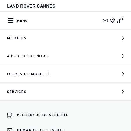
LAND ROVER CANNES
MENU
MODÈLES
À PROPOS DE NOUS
OFFRES DE MOBILITÉ
SERVICES
SERVICE
Besoin d’un service en particulier ? Prenez directement
rendez-vous depuis notre service en l igne ou demandez à
RECHERCHE DE VÉHICULE
être rappelé(e).
DEMANDE DE CONTACT