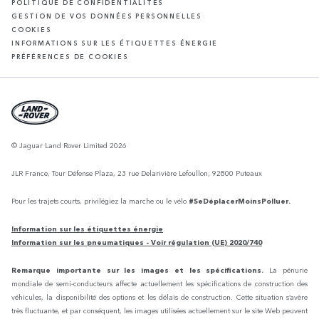
POLITIQUE DE CONFIDENTIALITÉS
GESTION DE VOS DONNÉES PERSONNELLES
COOKIES
INFORMATIONS SUR LES ÉTIQUETTES ÉNERGIE
PRÉFÉRENCES DE COOKIES
© Jaguar Land Rover Limited 2026
JLR France, Tour Défense Plaza, 23 rue Delarivière Lefoullon, 92800 Puteaux
Pour les trajets courts, privilégiez la marche ou le vélo
#SeDéplacerMoinsPolluer.
Information sur les étiquettes énergie
Information sur les pneumatiques - Voir régulation (UE) 2020/740
Remarque importante sur les images et les spécifications.
La pénurie
mondiale de semi-conducteurs affecte actuellement les spécifications de construction des
véhicules, la disponibilité des options et les délais de construction. Cette situation s’avère
très fluctuante, et par conséquent, les images utilisées actuellement sur le site Web peuvent