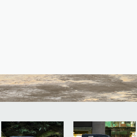
ITION
itées