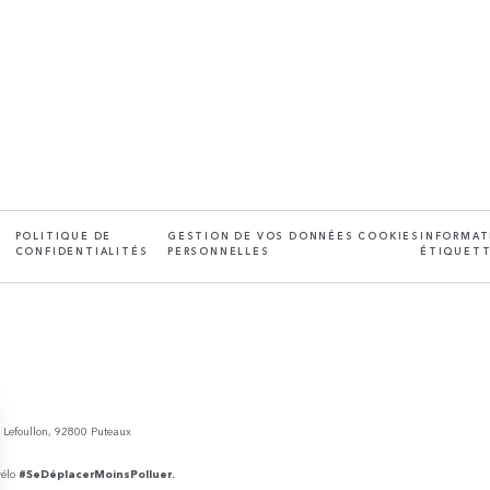
POLITIQUE DE
GESTION DE VOS DONNÉES
COOKIES
INFORMAT
CONFIDENTIALITÉS
PERSONNELLES
ÉTIQUETT
e Lefoullon, 92800 Puteaux
vélo
#SeDéplacerMoinsPolluer.