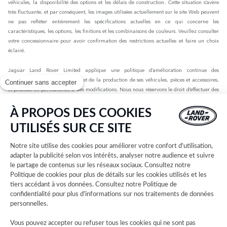
véhicules, la disponibilité des options et les délais de construction. Cette situation s’avère
très fluctuante, et par conséquent, les images utilisées actuellement sur le site Web peuvent
ne pas refléter entièrement les spécifications actuelles en ce qui concerne les
caractéristiques, les options, les finitions et les combinaisons de couleurs. Veuillez consulter
votre concessionnaire pour avoir confirmation des restrictions actuelles et faire un choix
éclairé.
Jaguar Land Rover Limited applique une politique d’amélioration continue des
spécifications, de la conception et de la production de ses véhicules, pièces et accessoires,
Continuer sans accepter
et procède en permanence à des modifications. Nous nous réservons le droit d’effectuer des
modifications sans préavis. Les informations, spécifications, motorisations et couleurs
présentées sur ce site Web sont basées sur les spécifications européennes. Elles peuvent
À PROPOS DES COOKIES
varier selon le marché et être modifiées sans préavis. Certains des véhicules présents sont
UTILISÉS SUR CE SITE
dotés d’équipements en option ou d’accessoires installés par le concessionnaire qui peuvent
ne pas être disponibles sur tous les marchés. Veuillez contacter votre concessionnaire local
Notre site utilise des cookies pour améliorer votre confort d'utilisation,
pour connaître les disponibilités et les tarifs.
adapter la publicité selon vos intérêts, analyser notre audience et suivre
le partage de contenus sur les réseaux sociaux. Consultez notre
Les chiffres fournis sont issus des tests officiels menés par le fabricant conformément à la
Politique de cookies
pour plus de détails sur les cookies utilisés et les
législation européenne en vigueur avec une batterie complètement chargée. Depuis le 1er
tiers accédant à vos données. Consultez notre
Politique de
septembre 2018, les véhicules légers neufs sont réceptionnés en Europe sur la base de la
confidentialité
pour plus d'informations sur nos traitements de données
procédure d'essai harmonisée pour les véhicules légers (WLTP), procédure d'essai
personnelles.
permettant de mesurer la consommation de carburant et les émissions de CO2, plus
réaliste que la procédure NEDC précédemment utilisée. Les valeurs d’émissions de CO2, de
Vous pouvez accepter ou refuser tous les cookies qui ne sont pas
consommation de carburant et d’autonomie peuvent varier en fonction de facteurs tels que