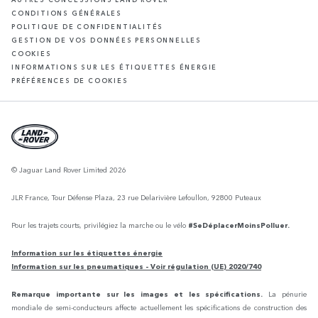
CONDITIONS GÉNÉRALES
POLITIQUE DE CONFIDENTIALITÉS
GESTION DE VOS DONNÉES PERSONNELLES
COOKIES
INFORMATIONS SUR LES ÉTIQUETTES ÉNERGIE
PRÉFÉRENCES DE COOKIES
© Jaguar Land Rover Limited 2026
JLR France, Tour Défense Plaza, 23 rue Delarivière Lefoullon, 92800 Puteaux
Pour les trajets courts, privilégiez la marche ou le vélo
#SeDéplacerMoinsPolluer.
Information sur les étiquettes énergie
Information sur les pneumatiques - Voir régulation (UE) 2020/740
Remarque importante sur les images et les spécifications.
La pénurie
mondiale de semi-conducteurs affecte actuellement les spécifications de construction des