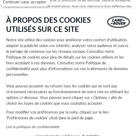
spécifications, de la conception et de la production de ses véhicules, pièces et accessoires,
Continuer sans accepter
et procède en permanence à des modifications. Nous nous réservons le droit d’effectuer des
modifications sans préavis. Les informations, spécifications, motorisations et couleurs
présentées sur ce site Web sont basées sur les spécifications européennes. Elles peuvent
À PROPOS DES COOKIES
varier selon le marché et être modifiées sans préavis. Certains des véhicules présents sont
UTILISÉS SUR CE SITE
dotés d’équipements en option ou d’accessoires installés par le concessionnaire qui peuvent
ne pas être disponibles sur tous les marchés. Veuillez contacter votre concessionnaire local
Notre site utilise des cookies pour améliorer votre confort d'utilisation,
pour connaître les disponibilités et les tarifs.
adapter la publicité selon vos intérêts, analyser notre audience et suivre
le partage de contenus sur les réseaux sociaux. Consultez notre
Les chiffres fournis sont issus des tests officiels menés par le fabricant conformément à la
Politique de cookies
pour plus de détails sur les cookies utilisés et les
législation européenne en vigueur avec une batterie complètement chargée. Depuis le 1er
tiers accédant à vos données. Consultez notre
Politique de
septembre 2018, les véhicules légers neufs sont réceptionnés en Europe sur la base de la
confidentialité
pour plus d'informations sur nos traitements de données
procédure d'essai harmonisée pour les véhicules légers (WLTP), procédure d'essai
personnelles.
permettant de mesurer la consommation de carburant et les émissions de CO2, plus
réaliste que la procédure NEDC précédemment utilisée. Les valeurs d’émissions de CO2, de
Vous pouvez accepter ou refuser tous les cookies qui ne sont pas
consommation de carburant et d’autonomie peuvent varier en fonction de facteurs tels que
strictement nécessaires au fonctionnement de notre site en utilisant les
le style de conduite, les conditions environnementales, la charge, l’installation des roues,
options ci-dessous. Vous pouvez aussi cliquer sur « Options » afin de
les accessoires montés, l’itinéraire emprunté et l’état de la batterie. Les données
choisir les types de cookies que vous souhaitez accepter.
d’autonomie sont basées sur l’autonomie des véhicules de production sur un trajet standard.
Pour modifier vos préférences par la suite, cliquez sur le lien
Les coûts liés à l’établissement de la carte grise ne sont pas inclus dans les prix indiqués.
'Préférences de cookies' situé dans le pied de page.
Lire la politique de confidentialité
Les cartes sur ce site Web sont fournies par des fournisseurs externes à des fins
d’information générale uniquement.