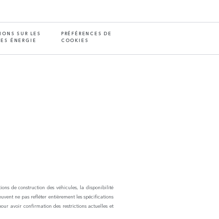
IONS SUR LES
PRÉFÉRENCES DE
ES ÉNERGIE
COOKIES
ons de construction des véhicules, la disponibilité
euvent ne pas refléter entièrement les spécifications
pour avoir confirmation des restrictions actuelles et