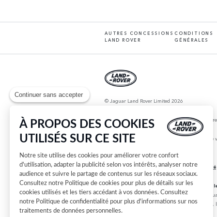
AUTRES CONCESSIONS
CONDITIONS
LAND ROVER
GÉNÉRALES
Continuer sans accepter
© Jaguar Land Rover Limited 2026
JLR France, Tour Défense Plaza, 23 rue Delarivièr
À PROPOS DES COOKIES
UTILISÉS SUR CE SITE
Pour les trajets courts, privilégiez la marche ou le 
Notre site utilise des cookies pour améliorer votre confort
Information sur les étiquettes énergie
d'utilisation, adapter la publicité selon vos intérêts, analyser notre
Information sur les pneumatiques - Voir ré
audience et suivre le partage de contenus sur les réseaux sociaux.
Consultez notre
Politique de cookies
pour plus de détails sur les
Remarque importante sur les images et le
cookies utilisés et les tiers accédant à vos données. Consultez
des options et les délais de construction. Cette sit
notre
Politique de confidentialité
pour plus d'informations sur nos
actuelles en ce qui concerne les caractéristiques, l
traitements de données personnelles.
faire un choix éclairé.