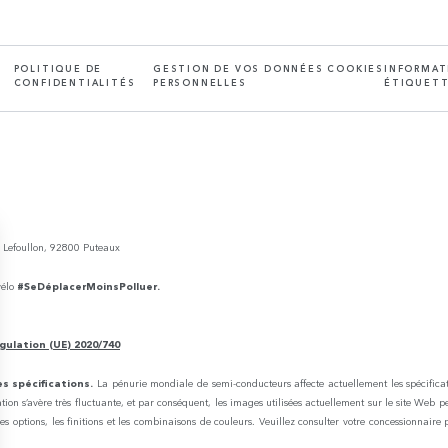
POLITIQUE DE
GESTION DE VOS DONNÉES
COOKIES
INFORMAT
CONFIDENTIALITÉS
PERSONNELLES
ÉTIQUETT
e Lefoullon, 92800 Puteaux
vélo
#SeDéplacerMoinsPolluer.
gulation (UE) 2020/740
s spécifications.
La pénurie mondiale de semi-conducteurs affecte actuellement les spécificati
uation s’avère très fluctuante, et par conséquent, les images utilisées actuellement sur le site Web p
es options, les finitions et les combinaisons de couleurs. Veuillez consulter votre concessionnaire 