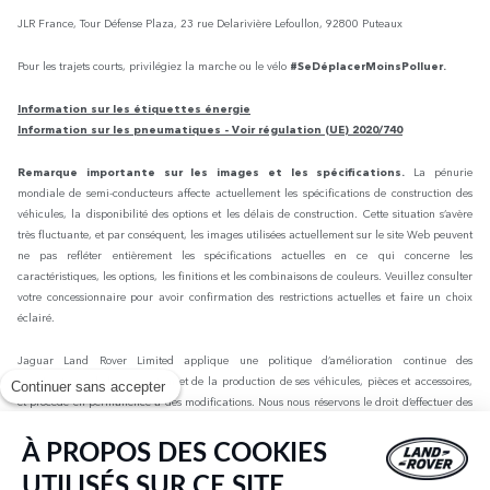
JLR France, Tour Défense Plaza, 23 rue Delarivière Lefoullon, 92800 Puteaux
Pour les trajets courts, privilégiez la marche ou le vélo
#SeDéplacerMoinsPolluer.
Information sur les étiquettes énergie
Information sur les pneumatiques - Voir régulation (UE) 2020/740
Remarque importante sur les images et les spécifications.
La pénurie
mondiale de semi-conducteurs affecte actuellement les spécifications de construction des
véhicules, la disponibilité des options et les délais de construction. Cette situation s’avère
très fluctuante, et par conséquent, les images utilisées actuellement sur le site Web peuvent
ne pas refléter entièrement les spécifications actuelles en ce qui concerne les
caractéristiques, les options, les finitions et les combinaisons de couleurs. Veuillez consulter
votre concessionnaire pour avoir confirmation des restrictions actuelles et faire un choix
éclairé.
Jaguar Land Rover Limited applique une politique d’amélioration continue des
spécifications, de la conception et de la production de ses véhicules, pièces et accessoires,
Continuer sans accepter
et procède en permanence à des modifications. Nous nous réservons le droit d’effectuer des
modifications sans préavis. Les informations, spécifications, motorisations et couleurs
présentées sur ce site Web sont basées sur les spécifications européennes. Elles peuvent
À PROPOS DES COOKIES
varier selon le marché et être modifiées sans préavis. Certains des véhicules présents sont
UTILISÉS SUR CE SITE
dotés d’équipements en option ou d’accessoires installés par le concessionnaire qui peuvent