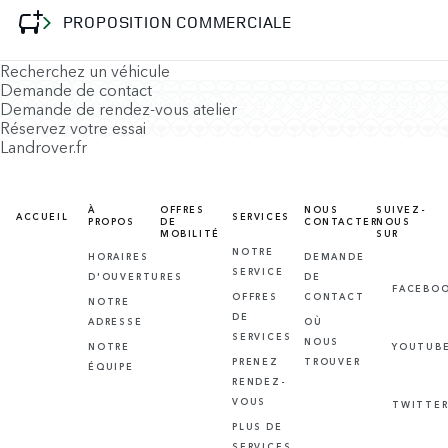
PROPOSITION COMMERCIALE
Recherchez un véhicule
Demande de contact
Demande de rendez-vous atelier
Réservez votre essai
Landrover.fr
À
OFFRES
NOUS
SUIVEZ-
ACCUEIL
SERVICES
PROPOS
DE
CONTACTER
NOUS
MOBILITÉ
SUR
NOTRE
HORAIRES
DEMANDE
SERVICE
D'OUVERTURES
DE
FACEBO
OFFRES
CONTACT
NOTRE
DE
ADRESSE
OÙ
SERVICES
NOUS
NOTRE
YOUTUB
PRENEZ
TROUVER
ÉQUIPE
RENDEZ-
VOUS
TWITTE
PLUS DE
SERVICES