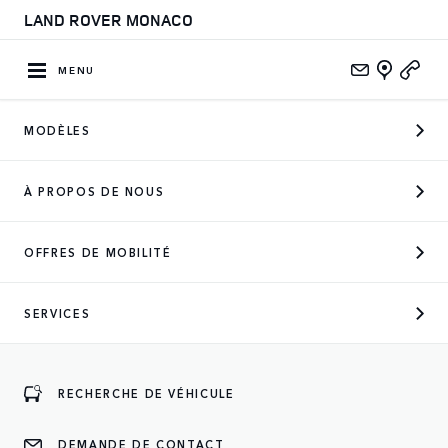
LAND ROVER MONACO
MENU
MODÈLES
À PROPOS DE NOUS
OFFRES DE MOBILITÉ
SERVICES
CONSEILS & ACHATS
Que vous configuriez votre véhicule selon vos
spécifications uniques ou que vous parcouriez nos
RECHERCHE DE VÉHICULE
véhicules d'occasion disponibles et approuvés, votre
Defender n'est qu'à quelques clics.
DEMANDE DE CONTACT