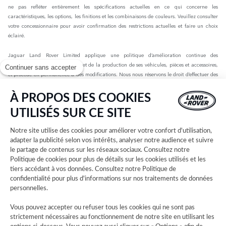
ne pas refléter entièrement les spécifications actuelles en ce qui concerne les
caractéristiques, les options, les finitions et les combinaisons de couleurs. Veuillez consulter
votre concessionnaire pour avoir confirmation des restrictions actuelles et faire un choix
éclairé.
Jaguar Land Rover Limited applique une politique d’amélioration continue des
spécifications, de la conception et de la production de ses véhicules, pièces et accessoires,
Continuer sans accepter
et procède en permanence à des modifications. Nous nous réservons le droit d’effectuer des
modifications sans préavis. Les informations, spécifications, motorisations et couleurs
présentées sur ce site Web sont basées sur les spécifications européennes. Elles peuvent
À PROPOS DES COOKIES
varier selon le marché et être modifiées sans préavis. Certains des véhicules présents sont
UTILISÉS SUR CE SITE
dotés d’équipements en option ou d’accessoires installés par le concessionnaire qui peuvent
ne pas être disponibles sur tous les marchés. Veuillez contacter votre concessionnaire local
Notre site utilise des cookies pour améliorer votre confort d'utilisation,
pour connaître les disponibilités et les tarifs.
adapter la publicité selon vos intérêts, analyser notre audience et suivre
le partage de contenus sur les réseaux sociaux. Consultez notre
Les chiffres fournis sont issus des tests officiels menés par le fabricant conformément à la
Politique de cookies
pour plus de détails sur les cookies utilisés et les
législation européenne en vigueur avec une batterie complètement chargée. Depuis le 1er
tiers accédant à vos données. Consultez notre
Politique de
septembre 2018, les véhicules légers neufs sont réceptionnés en Europe sur la base de la
confidentialité
pour plus d'informations sur nos traitements de données
procédure d'essai harmonisée pour les véhicules légers (WLTP), procédure d'essai
personnelles.
permettant de mesurer la consommation de carburant et les émissions de CO2, plus
réaliste que la procédure NEDC précédemment utilisée. Les valeurs d’émissions de CO2, de
Vous pouvez accepter ou refuser tous les cookies qui ne sont pas
consommation de carburant et d’autonomie peuvent varier en fonction de facteurs tels que
strictement nécessaires au fonctionnement de notre site en utilisant les
le style de conduite, les conditions environnementales, la charge, l’installation des roues,