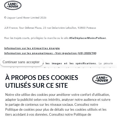
© Jaguar Land Rover Limited 2026
JLR France, Tour Défense Plaza, 23 rue Delarivière Lefoullon, 92800 Puteaux
Pour les trajets courts, privilégiez la marche ou le vélo
#SeDéplacerMoinsPolluer.
Information sur les étiquettes énergie
Information sur les pneumatiques - Voir régulation (UE) 2020/740
Continuer sans accepter
Remarque importante sur les images et les spécifications.
La pénurie
mondiale de semi-conducteurs affecte actuellement les spécifications de construction des
véhicules, la disponibilité des options et les délais de construction. Cette situation s’avère
À PROPOS DES COOKIES
très fluctuante, et par conséquent, les images utilisées actuellement sur le site Web peuvent
ne pas refléter entièrement les spécifications actuelles en ce qui concerne les
UTILISÉS SUR CE SITE
caractéristiques, les options, les finitions et les combinaisons de couleurs. Veuillez consulter
votre concessionnaire pour avoir confirmation des restrictions actuelles et faire un choix
Notre site utilise des cookies pour améliorer votre confort d'utilisation,
éclairé.
adapter la publicité selon vos intérêts, analyser notre audience et suivre
le partage de contenus sur les réseaux sociaux. Consultez notre
Jaguar Land Rover Limited applique une politique d’amélioration continue des
Politique de cookies
pour plus de détails sur les cookies utilisés et les
spécifications, de la conception et de la production de ses véhicules, pièces et accessoires,
tiers accédant à vos données. Consultez notre
Politique de