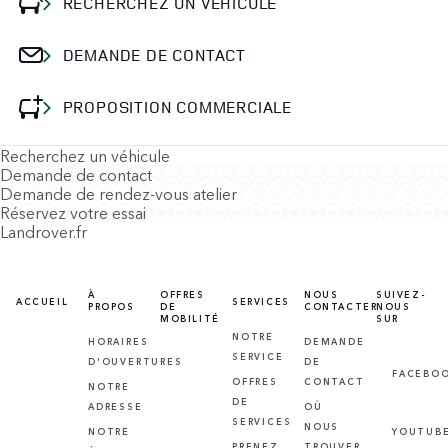
RECHERCHEZ UN VÉHICULE
DEMANDE DE CONTACT
PROPOSITION COMMERCIALE
Recherchez un véhicule
Demande de contact
Demande de rendez-vous atelier
Réservez votre essai
Landrover.fr
À
OFFRES
NOUS
SUIVEZ-
ACCUEIL
SERVICES
PROPOS
DE
CONTACTER
NOUS
MOBILITÉ
SUR
NOTRE
HORAIRES
DEMANDE
SERVICE
D'OUVERTURES
DE
FACEBO
OFFRES
CONTACT
NOTRE
DE
ADRESSE
OÙ
SERVICES
NOUS
NOTRE
YOUTUB
PRENEZ
TROUVER