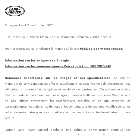
© Jaguar Land Rover Limited 2026
JLR France, Tour Défense Plaza, 23 rue Delarivière Lefoullon, 92800 Puteaux
Pour les trajets courts, privilégiez la marche ou le vélo
#SeDéplacerMoinsPolluer.
Information sur les étiquettes énergie
Information sur les pneumatiques - Voir régulation (UE) 2020/740
Remarque importante sur les images et les spécifications.
La pénurie
mondiale de semi-conducteurs affecte actuellement les spécifications de construction des
véhicules, la disponibilité des options et les délais de construction. Cette situation s’avère
très fluctuante, et par conséquent, les images utilisées actuellement sur le site Web peuvent
ne pas refléter entièrement les spécifications actuelles en ce qui concerne les
caractéristiques, les options, les finitions et les combinaisons de couleurs. Veuillez consulter
votre concessionnaire pour avoir confirmation des restrictions actuelles et faire un choix
éclairé.
Jaguar Land Rover Limited applique une politique d’amélioration continue des