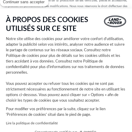
spécifications, de la conception et de la production de ses véhicules, pièces et accessoires,
Continuer sans accepter
et procède en permanence à des modifications. Nous nous réservons le droit d’effectuer des
modifications sans préavis. Les informations, spécifications, motorisations et couleurs
présentées sur ce site Web sont basées sur les spécifications européennes. Elles peuvent
À PROPOS DES COOKIES
varier selon le marché et être modifiées sans préavis. Certains des véhicules présents sont
UTILISÉS SUR CE SITE
dotés d’équipements en option ou d’accessoires installés par le concessionnaire qui peuvent
ne pas être disponibles sur tous les marchés. Veuillez contacter votre concessionnaire local
Notre site utilise des cookies pour améliorer votre confort d'utilisation,
pour connaître les disponibilités et les tarifs.
adapter la publicité selon vos intérêts, analyser notre audience et suivre
le partage de contenus sur les réseaux sociaux. Consultez notre
Les chiffres fournis sont issus des tests officiels menés par le fabricant conformément à la
Politique de cookies
pour plus de détails sur les cookies utilisés et les
législation européenne en vigueur avec une batterie complètement chargée. Depuis le 1er
tiers accédant à vos données. Consultez notre
Politique de
septembre 2018, les véhicules légers neufs sont réceptionnés en Europe sur la base de la
confidentialité
pour plus d'informations sur nos traitements de données
procédure d'essai harmonisée pour les véhicules légers (WLTP), procédure d'essai
personnelles.
permettant de mesurer la consommation de carburant et les émissions de CO2, plus
réaliste que la procédure NEDC précédemment utilisée. Les valeurs d’émissions de CO2, de
Vous pouvez accepter ou refuser tous les cookies qui ne sont pas
consommation de carburant et d’autonomie peuvent varier en fonction de facteurs tels que
strictement nécessaires au fonctionnement de notre site en utilisant les
le style de conduite, les conditions environnementales, la charge, l’installation des roues,
options ci-dessous. Vous pouvez aussi cliquer sur « Options » afin de
les accessoires montés, l’itinéraire emprunté et l’état de la batterie. Les données
choisir les types de cookies que vous souhaitez accepter.
d’autonomie sont basées sur l’autonomie des véhicules de production sur un trajet standard.
Pour modifier vos préférences par la suite, cliquez sur le lien
Les coûts liés à l’établissement de la carte grise ne sont pas inclus dans les prix indiqués.
'Préférences de cookies' situé dans le pied de page.
Lire la politique de confidentialité
Les cartes sur ce site Web sont fournies par des fournisseurs externes à des fins
d’information générale uniquement.