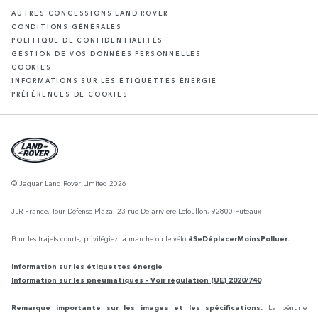
AUTRES CONCESSIONS LAND ROVER
CONDITIONS GÉNÉRALES
POLITIQUE DE CONFIDENTIALITÉS
GESTION DE VOS DONNÉES PERSONNELLES
COOKIES
INFORMATIONS SUR LES ÉTIQUETTES ÉNERGIE
PRÉFÉRENCES DE COOKIES
© Jaguar Land Rover Limited 2026
JLR France, Tour Défense Plaza, 23 rue Delarivière Lefoullon, 92800 Puteaux
Pour les trajets courts, privilégiez la marche ou le vélo
#SeDéplacerMoinsPolluer.
Information sur les étiquettes énergie
Information sur les pneumatiques - Voir régulation (UE) 2020/740
Remarque importante sur les images et les spécifications.
La pénurie