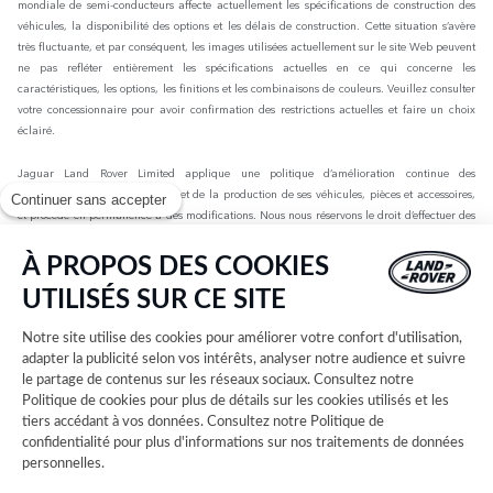
mondiale de semi-conducteurs affecte actuellement les spécifications de construction des
véhicules, la disponibilité des options et les délais de construction. Cette situation s’avère
très fluctuante, et par conséquent, les images utilisées actuellement sur le site Web peuvent
ne pas refléter entièrement les spécifications actuelles en ce qui concerne les
caractéristiques, les options, les finitions et les combinaisons de couleurs. Veuillez consulter
votre concessionnaire pour avoir confirmation des restrictions actuelles et faire un choix
éclairé.
Jaguar Land Rover Limited applique une politique d’amélioration continue des
spécifications, de la conception et de la production de ses véhicules, pièces et accessoires,
Continuer sans accepter
et procède en permanence à des modifications. Nous nous réservons le droit d’effectuer des
modifications sans préavis. Les informations, spécifications, motorisations et couleurs
présentées sur ce site Web sont basées sur les spécifications européennes. Elles peuvent
À PROPOS DES COOKIES
varier selon le marché et être modifiées sans préavis. Certains des véhicules présents sont
UTILISÉS SUR CE SITE
dotés d’équipements en option ou d’accessoires installés par le concessionnaire qui peuvent
ne pas être disponibles sur tous les marchés. Veuillez contacter votre concessionnaire local
Notre site utilise des cookies pour améliorer votre confort d'utilisation,
pour connaître les disponibilités et les tarifs.
adapter la publicité selon vos intérêts, analyser notre audience et suivre
le partage de contenus sur les réseaux sociaux. Consultez notre
Les chiffres fournis sont issus des tests officiels menés par le fabricant conformément à la
Politique de cookies
pour plus de détails sur les cookies utilisés et les
législation européenne en vigueur avec une batterie complètement chargée. Depuis le 1er
tiers accédant à vos données. Consultez notre
Politique de
septembre 2018, les véhicules légers neufs sont réceptionnés en Europe sur la base de la
confidentialité
pour plus d'informations sur nos traitements de données
procédure d'essai harmonisée pour les véhicules légers (WLTP), procédure d'essai
personnelles.
permettant de mesurer la consommation de carburant et les émissions de CO2, plus
réaliste que la procédure NEDC précédemment utilisée. Les valeurs d’émissions de CO2, de