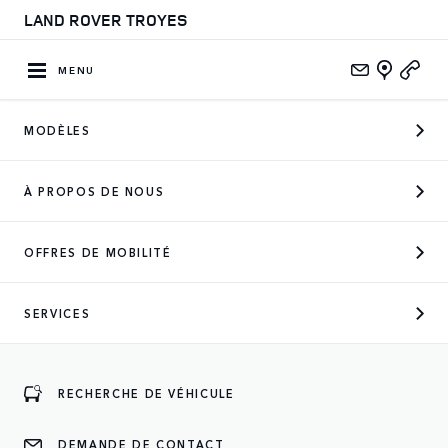
LAND ROVER TROYES
MENU
MODÈLES
À PROPOS DE NOUS
OFFRES DE MOBILITÉ
SERVICES
BIENVENUE DANS VOTRE
CONCESSION
LAND ROVER TROYES
RECHERCHE DE VÉHICULE
DEMANDE DE CONTACT