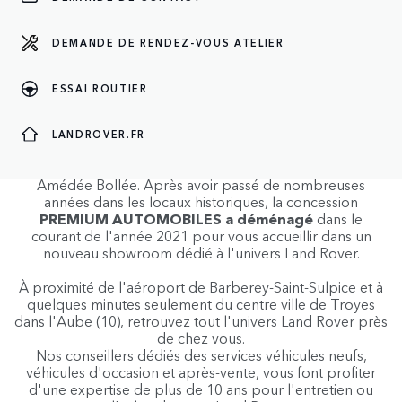
NOS HORAIRES
NOTRE ADRESSE
NOTRE ÉQUIPE
DEMANDE DE RENDEZ-VOUS ATELIER
ESSAI ROUTIER
À PROPOS
Les équipes de la concession Land Rover (
PREMIUM
LANDROVER.FR
AUTOMOBILES
) à Barberey-Saint-Sulpice est heureuses
de vous accueillir dans leurs nouveaux locaux Rue
Amédée Bollée. Après avoir passé de nombreuses
années dans les locaux historiques, la concession
PREMIUM AUTOMOBILES a déménagé
dans le
courant de l'année 2021 pour vous accueillir dans un
nouveau showroom dédié à l'univers Land Rover.
À proximité de l'aéroport de Barberey-Saint-Sulpice et à
quelques minutes seulement du centre ville de Troyes
dans l'Aube (10), retrouvez tout l'univers Land Rover près
de chez vous.
Nos conseillers dédiés des services véhicules neufs,
véhicules d'occasion et après-vente, vous font profiter
d'une expertise de plus de 10 ans pour l'entretien ou