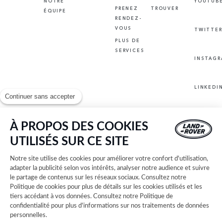
NOTRE
YOUTUB
PRENEZ
TROUVER
ÉQUIPE
RENDEZ-
VOUS
TWITTE
PLUS DE
SERVICES
INSTAG
LINKEDI
Continuer sans accepter
À PROPOS DES COOKIES
UTILISÉS SUR CE SITE
AUTRES CONCESSIONS LAND ROVER
CONDITIONS GÉNÉRALES
Notre site utilise des cookies pour améliorer votre confort d'utilisation,
POLITIQUE DE CONFIDENTIALITÉS
adapter la publicité selon vos intérêts, analyser notre audience et suivre
GESTION DE VOS DONNÉES PERSONNELLES
le partage de contenus sur les réseaux sociaux. Consultez notre
COOKIES
Politique de cookies
pour plus de détails sur les cookies utilisés et les
INFORMATIONS SUR LES ÉTIQUETTES ÉNERGIE
tiers accédant à vos données. Consultez notre
Politique de
PRÉFÉRENCES DE COOKIES
confidentialité
pour plus d'informations sur nos traitements de données
personnelles.