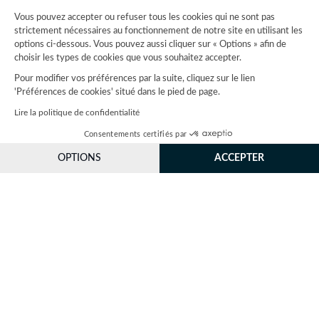
Vous pouvez accepter ou refuser tous les cookies qui ne sont pas
strictement nécessaires au fonctionnement de notre site en utilisant les
options ci-dessous. Vous pouvez aussi cliquer sur « Options » afin de
choisir les types de cookies que vous souhaitez accepter.
© Jaguar Land Rover Limited 2026
Pour modifier vos préférences par la suite, cliquez sur le lien
JLR France, Tour Défense Plaza, 23 rue Delarivière Lefoullon, 92800 Puteaux
'Préférences de cookies' situé dans le pied de page.
Lire la politique de confidentialité
Pour les trajets courts, privilégiez la marche ou le vélo
#SeDéplacerMoinsPolluer.
Consentements certifiés par
Information sur les étiquettes énergie
Information sur les pneumatiques - Voir régulation (UE) 2020/740
OPTIONS
ACCEPTER
Axeptio consent
Plateforme de Gestion du Consentement : Personnalisez vos O
Remarque importante sur les images et les spécifications.
La pénurie
Notre plateforme vous permet d'adapter et de gérer vos paramètr
mondiale de semi-conducteurs affecte actuellement les spécifications de construction des
véhicules, la disponibilité des options et les délais de construction. Cette situation s’avère
très fluctuante, et par conséquent, les images utilisées actuellement sur le site Web peuvent
ne pas refléter entièrement les spécifications actuelles en ce qui concerne les
caractéristiques, les options, les finitions et les combinaisons de couleurs. Veuillez consulter
votre concessionnaire pour avoir confirmation des restrictions actuelles et faire un choix
éclairé.
Jaguar Land Rover Limited applique une politique d’amélioration continue des