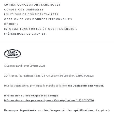
AUTRES CONCESSIONS LAND ROVER
CONDITIONS GÉNÉRALES
POLITIQUE DE CONFIDENTIALITÉS
GESTION DE VOS DONNÉES PERSONNELLES
COOKIES
INFORMATIONS SUR LES ÉTIQUETTES ÉNERGIE
PRÉFÉRENCES DE COOKIES
© Jaguar Land Rover Limited 2026
JLR France, Tour Défense Plaza, 23 rue Delarivière Lefoullon, 92800 Puteaux
Pour les trajets courts, privilégiez la marche ou le vélo
#SeDéplacerMoinsPolluer.
Information sur les étiquettes énergie
Information sur les pneumatiques - Voir régulation (UE) 2020/740
Remarque importante sur les images et les spécifications.
La pénurie