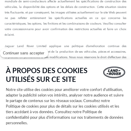
mondiale de semi-conducteurs affecte actuellement les spécifications de construction des
véhicules, la disponibilité des options et les délais de construction. Cette situation s’avère
très fluctuante, et par conséquent, les images utilisées actuellement sur le site Web peuvent
ne pas refléter entièrement les spécifications actuelles en ce qui concerne les
caractéristiques, les options, les finitions et les combinaisons de couleurs. Veuillez consulter
votre concessionnaire pour avoir confirmation des restrictions actuelles et faire un choix
éclairé.
Jaguar Land Rover Limited applique une politique d’amélioration continue des
spécifications, de la conception et de la production de ses véhicules, pièces et accessoires,
Continuer sans accepter
et procède en permanence à des modifications. Nous nous réservons le droit d’effectuer des
modifications sans préavis. Les informations, spécifications, motorisations et couleurs
présentées sur ce site Web sont basées sur les spécifications européennes. Elles peuvent
À PROPOS DES COOKIES
varier selon le marché et être modifiées sans préavis. Certains des véhicules présents sont
UTILISÉS SUR CE SITE
dotés d’équipements en option ou d’accessoires installés par le concessionnaire qui peuvent
ne pas être disponibles sur tous les marchés. Veuillez contacter votre concessionnaire local
Notre site utilise des cookies pour améliorer votre confort d'utilisation,
pour connaître les disponibilités et les tarifs.
adapter la publicité selon vos intérêts, analyser notre audience et suivre
le partage de contenus sur les réseaux sociaux. Consultez notre
Les chiffres fournis sont issus des tests officiels menés par le fabricant conformément à la
Politique de cookies
pour plus de détails sur les cookies utilisés et les
législation européenne en vigueur avec une batterie complètement chargée. Depuis le 1er
tiers accédant à vos données. Consultez notre
Politique de
septembre 2018, les véhicules légers neufs sont réceptionnés en Europe sur la base de la
confidentialité
pour plus d'informations sur nos traitements de données
procédure d'essai harmonisée pour les véhicules légers (WLTP), procédure d'essai
personnelles.
permettant de mesurer la consommation de carburant et les émissions de CO2, plus
réaliste que la procédure NEDC précédemment utilisée. Les valeurs d’émissions de CO2, de