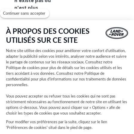
n'existe pas ou
n'est plus
Continuer sans accepter
disponible.
Pour trouvez
votre
À PROPOS DES COOKIES
concession,
UTILISÉS SUR CE SITE
consultez notre
liste complète
Notre site utilise des cookies pour améliorer votre confort d'utilisation,
des concessions
adapter la publicité selon vos intérêts, analyser notre audience et suivre
le partage de contenus sur les réseaux sociaux. Consultez notre
Land Rover.
Politique de cookies
pour plus de détails sur les cookies utilisés et les
Sélectionnez
tiers accédant à vos données. Consultez notre
Politique de
ensuite votre
confidentialité
pour plus d'informations sur nos traitements de données
concession et
personnelles.
découvrez les
Vous pouvez accepter ou refuser tous les cookies qui ne sont pas
horaires
strictement nécessaires au fonctionnement de notre site en utilisant les
d'ouverture,
options ci-dessous. Vous pouvez aussi cliquer sur « Options » afin de
choisir les types de cookies que vous souhaitez accepter.
coordonnées,
plans d'accès et
Pour modifier vos préférences par la suite, cliquez sur le lien
'Préférences de cookies' situé dans le pied de page.
explorez nos