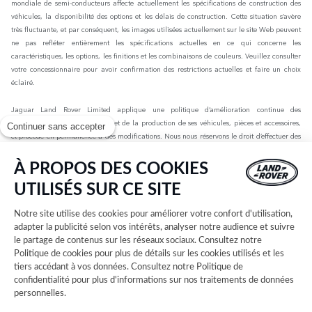
mondiale de semi-conducteurs affecte actuellement les spécifications de construction des
véhicules, la disponibilité des options et les délais de construction. Cette situation s’avère
très fluctuante, et par conséquent, les images utilisées actuellement sur le site Web peuvent
ne pas refléter entièrement les spécifications actuelles en ce qui concerne les
caractéristiques, les options, les finitions et les combinaisons de couleurs. Veuillez consulter
votre concessionnaire pour avoir confirmation des restrictions actuelles et faire un choix
éclairé.
Jaguar Land Rover Limited applique une politique d’amélioration continue des
spécifications, de la conception et de la production de ses véhicules, pièces et accessoires,
Continuer sans accepter
et procède en permanence à des modifications. Nous nous réservons le droit d’effectuer des
modifications sans préavis. Les informations, spécifications, motorisations et couleurs
présentées sur ce site Web sont basées sur les spécifications européennes. Elles peuvent
À PROPOS DES COOKIES
varier selon le marché et être modifiées sans préavis. Certains des véhicules présents sont
UTILISÉS SUR CE SITE
dotés d’équipements en option ou d’accessoires installés par le concessionnaire qui peuvent
ne pas être disponibles sur tous les marchés. Veuillez contacter votre concessionnaire local
Notre site utilise des cookies pour améliorer votre confort d'utilisation,
pour connaître les disponibilités et les tarifs.
adapter la publicité selon vos intérêts, analyser notre audience et suivre
le partage de contenus sur les réseaux sociaux. Consultez notre
Les chiffres fournis sont issus des tests officiels menés par le fabricant conformément à la
Politique de cookies
pour plus de détails sur les cookies utilisés et les
législation européenne en vigueur avec une batterie complètement chargée. Depuis le 1er
tiers accédant à vos données. Consultez notre
Politique de
septembre 2018, les véhicules légers neufs sont réceptionnés en Europe sur la base de la
confidentialité
pour plus d'informations sur nos traitements de données
procédure d'essai harmonisée pour les véhicules légers (WLTP), procédure d'essai
personnelles.
permettant de mesurer la consommation de carburant et les émissions de CO2, plus
réaliste que la procédure NEDC précédemment utilisée. Les valeurs d’émissions de CO2, de