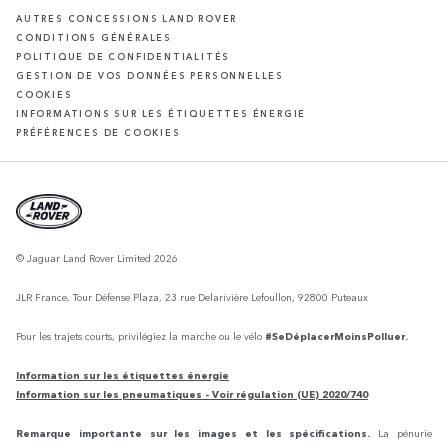
AUTRES CONCESSIONS LAND ROVER
CONDITIONS GÉNÉRALES
POLITIQUE DE CONFIDENTIALITÉS
GESTION DE VOS DONNÉES PERSONNELLES
COOKIES
INFORMATIONS SUR LES ÉTIQUETTES ÉNERGIE
PRÉFÉRENCES DE COOKIES
© Jaguar Land Rover Limited 2026
JLR France, Tour Défense Plaza, 23 rue Delarivière Lefoullon, 92800 Puteaux
Pour les trajets courts, privilégiez la marche ou le vélo
#SeDéplacerMoinsPolluer.
Information sur les étiquettes énergie
Information sur les pneumatiques - Voir régulation (UE) 2020/740
Remarque importante sur les images et les spécifications.
La pénurie