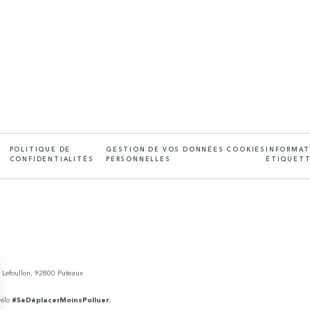
POLITIQUE DE
GESTION DE VOS DONNÉES
COOKIES
INFORMAT
CONFIDENTIALITÉS
PERSONNELLES
ÉTIQUETT
e Lefoullon, 92800 Puteaux
vélo
#SeDéplacerMoinsPolluer.