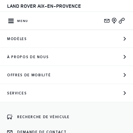
LAND ROVER AIX-EN-PROVENCE
MENU
MODÈLES
À PROPOS DE NOUS
OFFRES DE MOBILITÉ
SERVICES
CONSEILS & ACHATS
Que vous configuriez votre véhicule selon vos
spécifications uniques ou que vous parcouriez nos
RECHERCHE DE VÉHICULE
véhicules d'occasion disponibles et approuvés, votre
Defender n'est qu'à quelques clics.
DEMANDE DE CONTACT