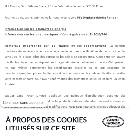
JLR France, Tour Défense Plaza, 23 rue Delarivière Lefoullon, 92800 Puteaux
Pour les trajets courts, privilégiez la marche ou le vélo
#SeDéplacerMoinsPolluer.
Information sur les étiquettes énergie
Information sur les pneumatiques - Voir régulation (UE) 2020/740
Remarque importante sur les images et les spécifications.
La pénurie
mondiale de semi-conducteurs affecte actuellement les spécifications de construction des
véhicules, la disponibilité des options et les délais de construction. Cette situation s’avère
très fluctuante, et par conséquent, les images utilisées actuellement sur le site Web peuvent
ne pas refléter entièrement les spécifications actuelles en ce qui concerne les
caractéristiques, les options, les finitions et les combinaisons de couleurs. Veuillez consulter
votre concessionnaire pour avoir confirmation des restrictions actuelles et faire un choix
éclairé.
Jaguar Land Rover Limited applique une politique d’amélioration continue des
spécifications, de la conception et de la production de ses véhicules, pièces et accessoires,
Continuer sans accepter
et procède en permanence à des modifications. Nous nous réservons le droit d’effectuer des
modifications sans préavis. Les informations, spécifications, motorisations et couleurs
présentées sur ce site Web sont basées sur les spécifications européennes. Elles peuvent
À PROPOS DES COOKIES
varier selon le marché et être modifiées sans préavis. Certains des véhicules présents sont
UTILISÉS SUR CE SITE
dotés d’équipements en option ou d’accessoires installés par le concessionnaire qui peuvent