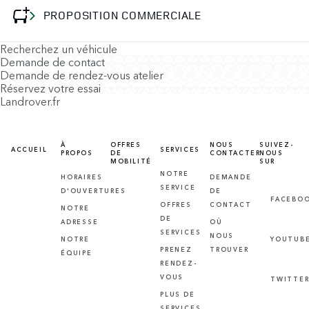
PROPOSITION COMMERCIALE
Recherchez un véhicule
Demande de contact
Demande de rendez-vous atelier
Réservez votre essai
Landrover.fr
À
OFFRES
NOUS
SUIVEZ-
ACCUEIL
SERVICES
PROPOS
DE
CONTACTER
NOUS
MOBILITÉ
SUR
NOTRE
HORAIRES
DEMANDE
SERVICE
D'OUVERTURES
DE
FACEBO
OFFRES
CONTACT
NOTRE
DE
ADRESSE
OÙ
SERVICES
NOUS
NOTRE
YOUTUB
PRENEZ
TROUVER
ÉQUIPE
RENDEZ-
VOUS
TWITTE
PLUS DE
SERVICES