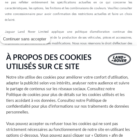
ne pas refléter entièrement les spécifications actuelles en ce qui concerne les
caractéristiques, les options, les finitions et les combinaisons de couleurs. Veuillez consulter
votre concessionnaire pour avoir confirmation des restrictions actuelles et faire un choix
éclairé.
Jaguar Land Rover Limited applique une politique d’amélioration continue des
spécifications, de la conception et de la production de ses véhicules, pièces et accessoires,
Continuer sans accepter
et procède en permanence à des modifications. Nous nous réservons le droit d’effectuer des
modifications sans préavis. Les informations, spécifications, motorisations et couleurs
présentées sur ce site Web sont basées sur les spécifications européennes. Elles peuvent
À PROPOS DES COOKIES
varier selon le marché et être modifiées sans préavis. Certains des véhicules présents sont
UTILISÉS SUR CE SITE
dotés d’équipements en option ou d’accessoires installés par le concessionnaire qui peuvent
ne pas être disponibles sur tous les marchés. Veuillez contacter votre concessionnaire local
Notre site utilise des cookies pour améliorer votre confort d'utilisation,
pour connaître les disponibilités et les tarifs.
adapter la publicité selon vos intérêts, analyser notre audience et suivre
le partage de contenus sur les réseaux sociaux. Consultez notre
Les chiffres fournis sont issus des tests officiels menés par le fabricant conformément à la
Politique de cookies
pour plus de détails sur les cookies utilisés et les
législation européenne en vigueur avec une batterie complètement chargée. Depuis le 1er
tiers accédant à vos données. Consultez notre
Politique de
septembre 2018, les véhicules légers neufs sont réceptionnés en Europe sur la base de la
confidentialité
pour plus d'informations sur nos traitements de données
procédure d'essai harmonisée pour les véhicules légers (WLTP), procédure d'essai
personnelles.
permettant de mesurer la consommation de carburant et les émissions de CO2, plus
réaliste que la procédure NEDC précédemment utilisée. Les valeurs d’émissions de CO2, de
Vous pouvez accepter ou refuser tous les cookies qui ne sont pas
consommation de carburant et d’autonomie peuvent varier en fonction de facteurs tels que
strictement nécessaires au fonctionnement de notre site en utilisant les
le style de conduite, les conditions environnementales, la charge, l’installation des roues,
options ci-dessous. Vous pouvez aussi cliquer sur « Options » afin de
les accessoires montés, l’itinéraire emprunté et l’état de la batterie. Les données