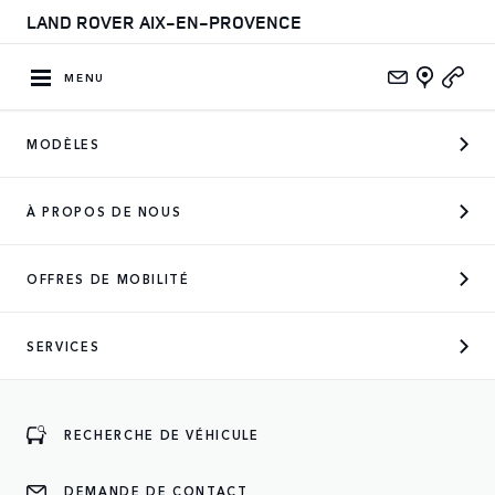
LAND ROVER AIX-EN-PROVENCE
MENU
MODÈLES
À PROPOS DE NOUS
OFFRES DE MOBILITÉ
SERVICES
SERVICE
Besoin d’un service en particulier ? Prenez directement
rendez-vous depuis notre service en l igne ou demandez à
RECHERCHE DE VÉHICULE
être rappelé(e).
DEMANDE DE CONTACT