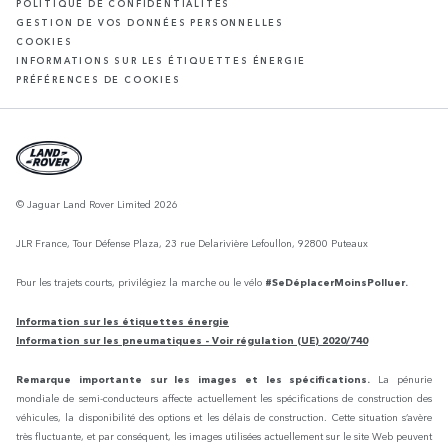
POLITIQUE DE CONFIDENTIALITÉS
GESTION DE VOS DONNÉES PERSONNELLES
COOKIES
INFORMATIONS SUR LES ÉTIQUETTES ÉNERGIE
PRÉFÉRENCES DE COOKIES
© Jaguar Land Rover Limited 2026
JLR France, Tour Défense Plaza, 23 rue Delarivière Lefoullon, 92800 Puteaux
Pour les trajets courts, privilégiez la marche ou le vélo
#SeDéplacerMoinsPolluer.
Information sur les étiquettes énergie
Information sur les pneumatiques - Voir régulation (UE) 2020/740
Remarque importante sur les images et les spécifications.
La pénurie
mondiale de semi-conducteurs affecte actuellement les spécifications de construction des
véhicules, la disponibilité des options et les délais de construction. Cette situation s’avère
très fluctuante, et par conséquent, les images utilisées actuellement sur le site Web peuvent