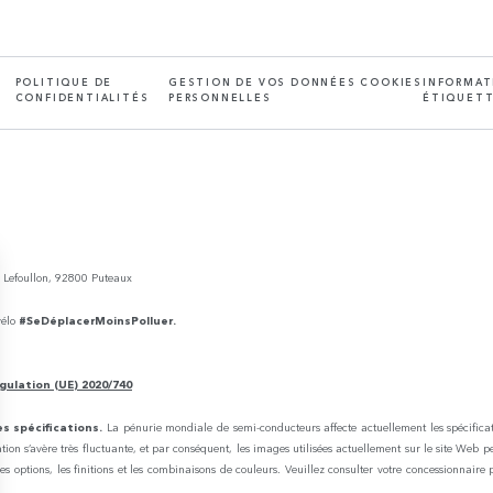
POLITIQUE DE
GESTION DE VOS DONNÉES
COOKIES
INFORMAT
CONFIDENTIALITÉS
PERSONNELLES
ÉTIQUETT
e Lefoullon, 92800 Puteaux
vélo
#SeDéplacerMoinsPolluer.
gulation (UE) 2020/740
s spécifications.
La pénurie mondiale de semi-conducteurs affecte actuellement les spécificati
uation s’avère très fluctuante, et par conséquent, les images utilisées actuellement sur le site Web p
es options, les finitions et les combinaisons de couleurs. Veuillez consulter votre concessionnaire 