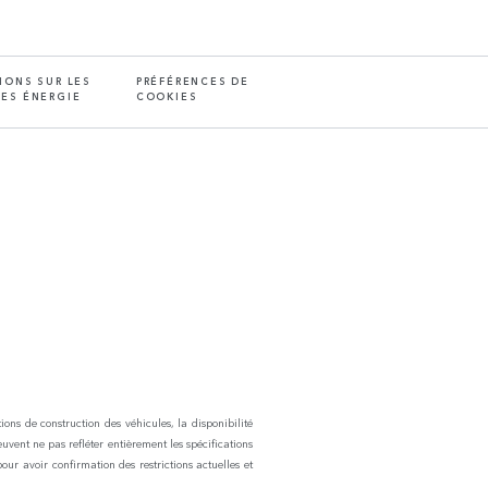
IONS SUR LES
PRÉFÉRENCES DE
ES ÉNERGIE
COOKIES
ons de construction des véhicules, la disponibilité
euvent ne pas refléter entièrement les spécifications
pour avoir confirmation des restrictions actuelles et