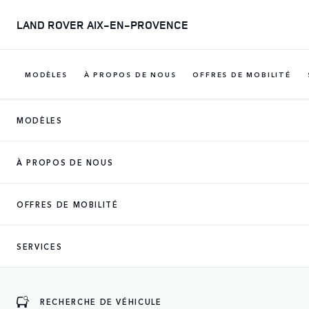
LAND ROVER AIX-EN-PROVENCE
MODÈLES
À PROPOS DE NOUS
OFFRES DE MOBILITÉ
MODÈLES
À PROPOS DE NOUS
VÉHICULES NEUFS DISPONIBLES
IMMÉDIATEMENT
OFFRES DE MOBILITÉ
Vous souhaitez prendre rapidement le volant de
votre nouveau véhicule issu de la gamme
SERVICES
RANGE ROVER ? Aucun problème. Vous
trouverez ici des véhicules neufs à des
conditions attractives et déjà prêts à partir.
RECHERCHE DE VÉHICULE