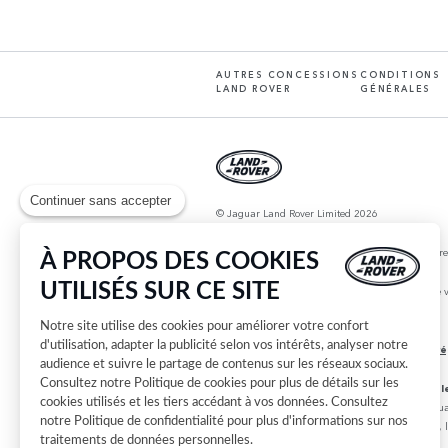
AUTRES CONCESSIONS
CONDITIONS
LAND ROVER
GÉNÉRALES
Continuer sans accepter
© Jaguar Land Rover Limited 2026
JLR France, Tour Défense Plaza, 23 rue Delarivièr
À PROPOS DES COOKIES
UTILISÉS SUR CE SITE
Pour les trajets courts, privilégiez la marche ou le 
Notre site utilise des cookies pour améliorer votre confort
Information sur les étiquettes énergie
d'utilisation, adapter la publicité selon vos intérêts, analyser notre
Information sur les pneumatiques - Voir ré
audience et suivre le partage de contenus sur les réseaux sociaux.
Consultez notre
Politique de cookies
pour plus de détails sur les
Remarque importante sur les images et le
cookies utilisés et les tiers accédant à vos données. Consultez
des options et les délais de construction. Cette sit
notre
Politique de confidentialité
pour plus d'informations sur nos
actuelles en ce qui concerne les caractéristiques, l
traitements de données personnelles.
faire un choix éclairé.